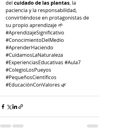
del 
cuidado de las plantas
, la 
paciencia y la responsabilidad, 
convirtiéndose en protagonistas de 
su propio aprendizaje 🌱
#AprendizajeSignificativo
#ConocimientoDelMedio
#AprenderHaciendo
#CuidamosLaNaturaleza
#ExperienciasEducativas
#Aula7
#ColegioLosPueyos
#PequeñosCientíficos
#EducaciónConValores
 🌿