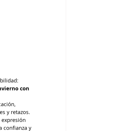
bilidad: 
nvierno con 
ación, 
s y retazos. 
 expresión 
a confianza y 