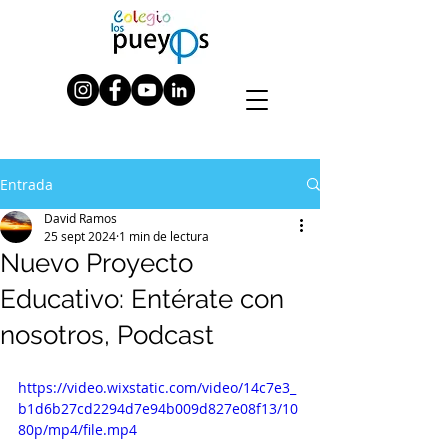
Entrada
David Ramos
25 sept 2024
1 min de lectura
Nuevo Proyecto
Educativo: Entérate con
nosotros, Podcast
https://video.wixstatic.com/video/14c7e3_
b1d6b27cd2294d7e94b009d827e08f13/10
80p/mp4/file.mp4