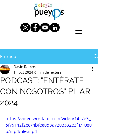
Entrada
David Ramos
14 oct 2024
0 min de lectura
PODCAST: "ENTÉRATE
CON NOSOTROS" PILAR
2024
https://video.wixstatic.com/video/14c7e3_
5f79142f2ec74bfe805ba7203332e3f1/1080
p/mp4/file.mp4