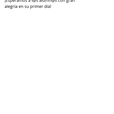
¡Esperamos a l@s alumn@s con gran 
alegría en su primer día!