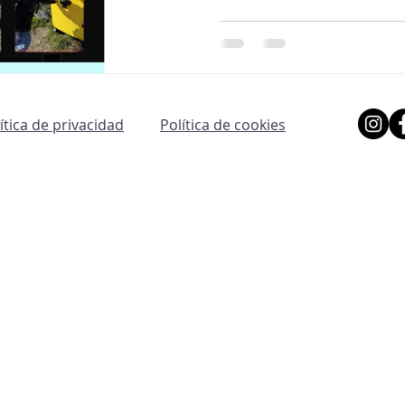
que habían quedado obsole
señalización y el acceso re
del entorno. Durante el r
recoger los residuos que 
depositarlos en el conten
situado a la entrada de n
lítica de privacidad
Política de cookies
acción que contribuye a c