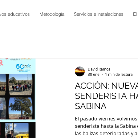
vos educativos
Metodología
Servicios e instalaciones
El
David Ramos
30 ene
1 min de lectura
ACCIÓN: NUEV
SENDERISTA H
SABINA
El pasado viernes volvimos 
senderista hasta la Sabina
las balizas deterioradas y 