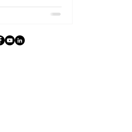
tos, mejorando así la
sponsable a la información
ecorrido, aprovechamos para
encontramos en el camino y
edor correspondiente,
uestro cole.Una pequeña