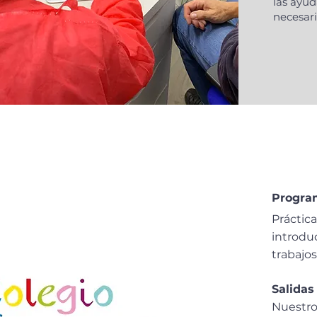
las ayu
necesari
Program
Práctic
introdu
trabajos
Salidas
Nuestro