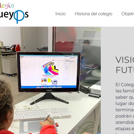
Inicio
Historia del colegio
Objeti
VIS
FU
El Coleg
las fami
saber qu
lugar d
terminad
podrán 
atendid
etapas e