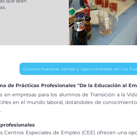
das que sean
as.
Conoce nuestras salidas y oportunidades en Los Pu
a de Prácticas Profesionales "De la Educación al E
as en empresas para los alumnos de Transición a la Vida 
cirles en el mundo laboral, dotándoles de conocimientos
.
 profesionales
s Centros Especiales de Empleo (CEE) ofrecen una opo