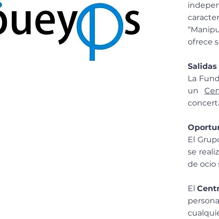
indepen
caracte
“Manipu
ofrece s
Salidas
La Fund
un
Cen
concerta
Oportun
El Grup
se real
de ocio
El
Centr
persona
cualqui