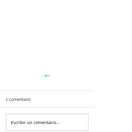
1 comentario
DESPEDIDA
Escribir un comentario...
LOS PUEYOS C
ROJA