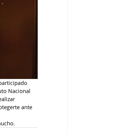
participado 
uto Nacional 
alizar 
otegerte ante 
mucho.