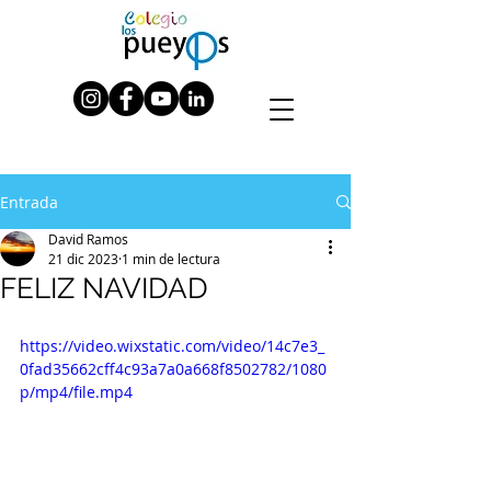
Entrada
David Ramos
21 dic 2023
1 min de lectura
FELIZ NAVIDAD
https://video.wixstatic.com/video/14c7e3_
0fad35662cff4c93a7a0a668f8502782/1080
p/mp4/file.mp4