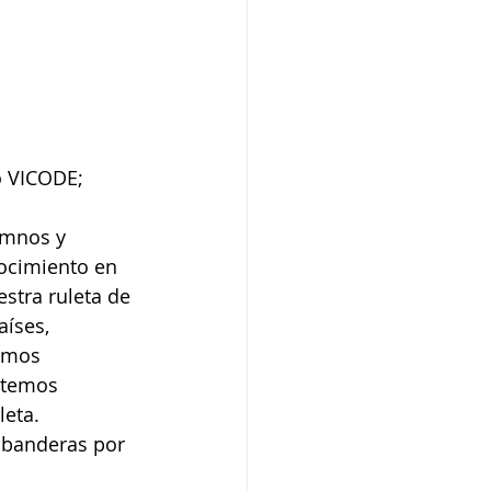
 VICODE; 
umnos y 
ocimiento en 
stra ruleta de 
íses, 
hemos 
stemos 
eta. 
 banderas por 